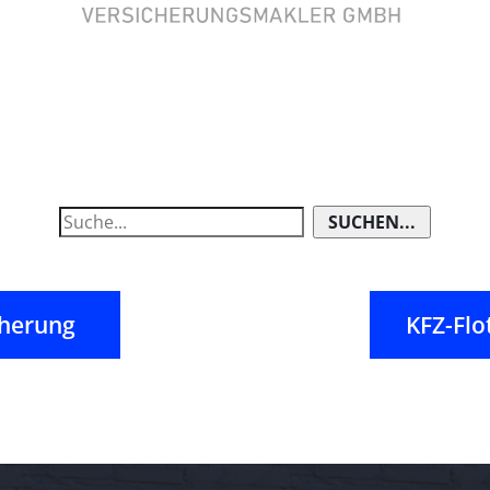
SUCHEN...
cherung
KFZ-Flo