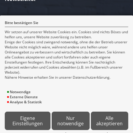
Rechtliches
Bitte bestätigen Sie
Wir setzen auf unserer Website Cookies ein. Cookies sind nichts Böses und
Impressum
helfen uns, unsere Website zuverlässig zu betreiben.
Erstinformation
Einige der Cookies sind zwingend notwendig, ohne die der Betrieb unserer
Datenschutz
Website nicht möglich wäre, während andere uns helfen unser
Onlineangebot zu verbessern und wirtschaftlich zu betreiben. Sie können
Bildnachweise
alle Cookies akzeptieren und sofort fortfahren oder auch eigene
Cookie-Einstellungen
Einstellungen festlegen. Ihre Entscheidung können Sie nachträglich
jederzeit widerrufen und Cookies abwählen (z.B. im Fußbereich unserer
Website).
Sitemap
Nähere Hinweise erhalten Sie in unserer Datenschutzerklärung.
Makler
Notwendige
Versicherung
Externe Dienste
Themenseiten
Analyse & Statistik
Service
News
Eigene
Nur
Alle
Kontakt
Einstellungen
notwendige
akzeptieren